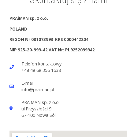
PRAiMAN sp. z o.o.
POLAND
REGON Nr 081073993 KRS 0000442204
NIP 925-20-999-42 VAT Nr: PL9252099942
Telefon kontaktowy:
+48 48 68 356 1638
E-mail:
info@praiman.pl
PRAiMAN sp. z o.o.
ul.Przyszłości 9
67-100 Nowa Sól