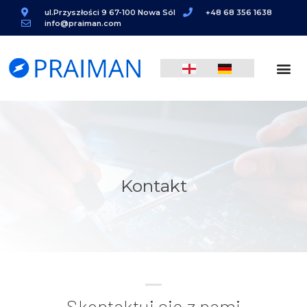
ul.Przyszłości 9 67-100 Nowa Sól
+48 68 356 1638
info@praiman.com
Kontakt
Skontaktuj się z nami